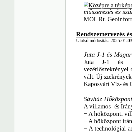
műszerezés és szá
MOL Rt. Geoinfor
Rendszertervezés és 
Utolsó módosítás: 2025-01-03
Juta J-1 és Magar
Juta J-1 és Ma
vezérlőszekrényei 
vált. Új szekrények
Kaposvári Víz- és 
Sávház Hőközpont
A villamos- és Irán
− A hőközponti vil
− A hőközpont irán
− A technológiai 