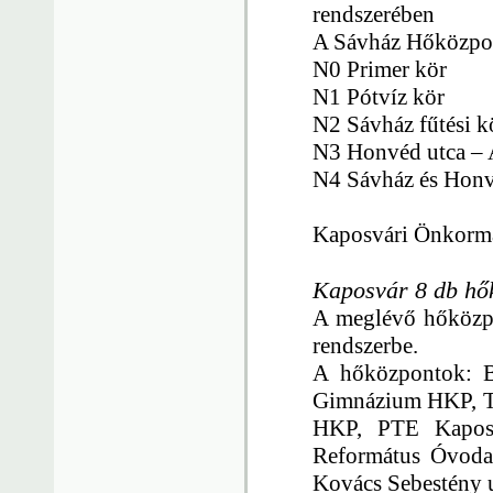
rendszerében
A Sávház Hőközpon
N0 Primer kör
N1 Pótvíz kör
N2 Sávház fűtési k
N3 Honvéd utca – A
N4 Sávház és Honv
Kaposvári Önkormá
Kaposvár 8 db hő
A meglévő hőközpo
rendszerbe.
A hőközpontok: B
Gimnázium HKP, Tá
HKP, PTE Kaposv
Református Óvoda 
Kovács Sebestény 