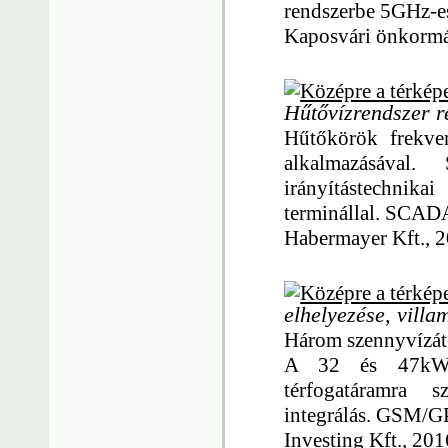
rendszerbe 5GHz-es 
Kaposvári önkormá
Hűtővízrendszer r
Hűtőkörök frekve
alkalmazásáva
irányítástechni
terminállal. SCADA
Habermayer Kft., 
elhelyezése, villa
Három szennyvízát
A 32 és 47kW-os
térfogatáramra 
integrálás. GSM/GP
Investing Kft., 201