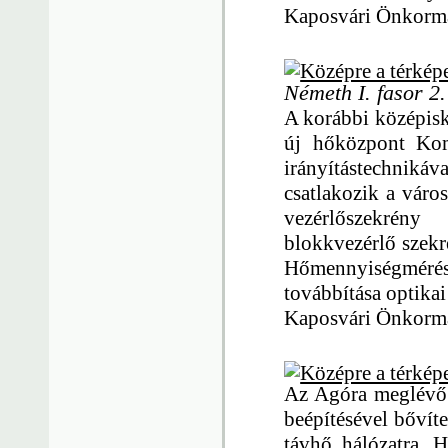
Kaposvári Önkormá
Németh I. fasor 2.
A korábbi középisk
új hőközpont Kom
irányítástechniká
csatlakozik a váro
vezérlőszekrény 
blokkvezérlő szekr
Hőmennyiségmér
továbbítása optik
Kaposvári Önkormá
Az Agóra meglévő 
beépítésével bővíte
távhő hálózatra. H