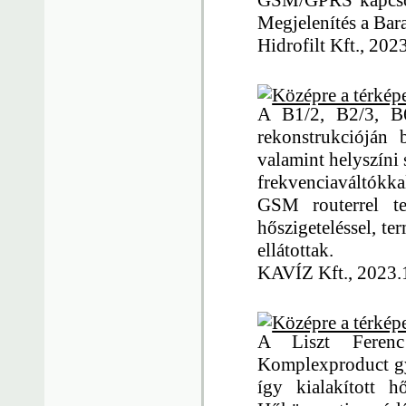
GSM/GPRS kapcsol
Megjelenítés a Ba
Hidrofilt Kft., 202
A B1/2, B2/3, B6
rekonstrukcióján b
valamint helyszíni
frekvenciaváltók
GSM routerrel t
hőszigeteléssel, ter
ellátottak.
KAVÍZ Kft., 2023.
A Liszt Ferenc
Komplexproduct gym
így kialakított h