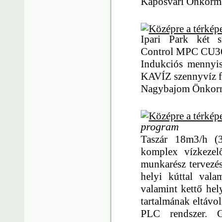
Kaposvári Önkormá
Ipari Park két sz
Control MPC CU36
Indukciós mennyisé
KAVÍZ szennyvíz fe
Nagybajom Önkorm
program
Taszár 18m3/h (
komplex vízkezelő
munkarész tervezés
helyi kúttal vala
valamint kettő hel
tartalmának eltávo
PLC rendszer. G