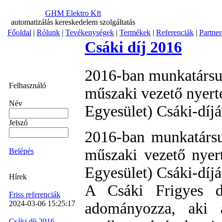
GHM Elektro Kft
automatizálás kereskedelem szolgáltatás
Főoldal
|
Rólunk
|
Tevékenységek
|
Termékek
|
Referenciák
|
Partne
Csáki díj 2016
2016-ban munkatársu
Felhasználó
műszaki vezető nyert
Név
Egyesület) Csáki-díjá
Jelszó
2016-ban munkatársu
műszaki vezető nyer
Belépés
Egyesület) Csáki-díjá
Hírek
A Csáki Frigyes d
Friss referenciák
2024-03-06 15:25:17
adományozza, aki a
Csáki díj 2016