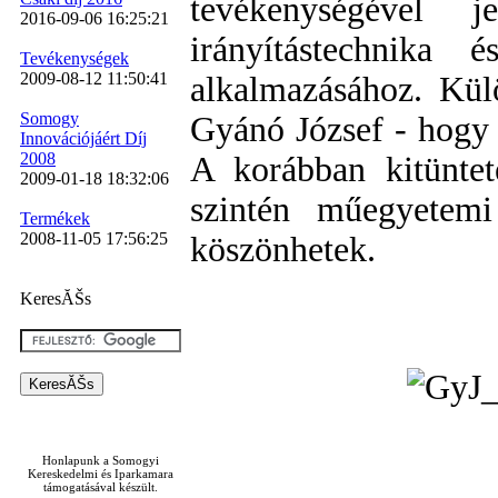
tevékenységével j
2016-09-06 16:25:21
irányítástechnika é
Tevékenységek
2009-08-12 11:50:41
alkalmazásához. Kül
Somogy
Gyánó József - hogy 
Innovációjáért Díj
2008
A korábban kitüntet
2009-01-18 18:32:06
szintén műegyetem
Termékek
2008-11-05 17:56:25
köszönhetek.
KeresĂŠs
Honlapunk a Somogyi
Kereskedelmi és Iparkamara
támogatásával készült.