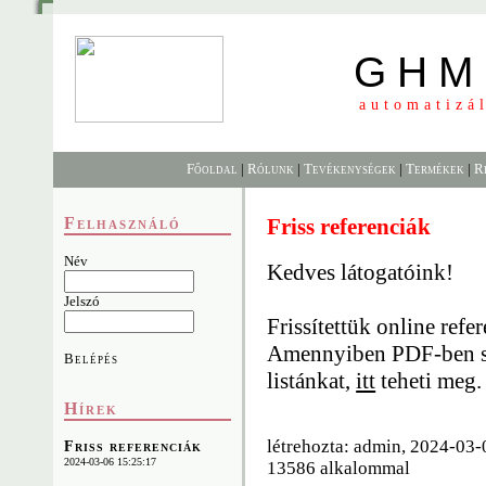
GHM 
automatizá
Főoldal
|
Rólunk
|
Tevékenységek
|
Termékek
|
R
Felhasználó
Friss referenciák
Név
Kedves látogatóink!
Jelszó
Frissítettük online refe
Amennyiben PDF-ben sze
Belépés
listánkat,
itt
teheti meg.
Hírek
létrehozta: admin, 2024-03-
Friss referenciák
2024-03-06 15:25:17
13586 alkalommal